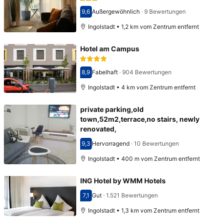
9,6
Außergewöhnlich
·
9 Bewertungen
Bewertet mit 9,6
Ingolstadt • 1,2 km vom Zentrum entfernt
Hotel am Campus
8,9
Fabelhaft
·
904 Bewertungen
Bewertet mit 8,9
Ingolstadt • 4 km vom Zentrum entfernt
private parking,old
town,52m2,terrace,no stairs, newly
renovated,
9,3
Hervorragend
·
10 Bewertungen
Bewertet mit 9,3
Ingolstadt • 400 m vom Zentrum entfernt
ING Hotel by WMM Hotels
7,1
Gut
·
1.521 Bewertungen
Bewertet mit 7,1
Ingolstadt • 1,3 km vom Zentrum entfernt