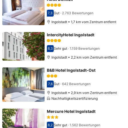
7,3
Gut
·
2.763 Bewertungen
Bewertet mit 7,3
Ingolstadt • 1,7 km vom Zentrum entfernt
IntercityHotel Ingolstadt
8,3
Sehr gut
·
1.159 Bewertungen
Bewertet mit 8,3
Ingolstadt • 2,2 km vom Zentrum entfernt
B&B Hotel Ingolstadt-Ost
7,8
Gut
·
642 Bewertungen
Bewertet mit 7,8
Ingolstadt • 2,9 km vom Zentrum entfernt
Nachhaltigkeitszertifizierung
Mercure Hotel Ingolstadt
8,2
Sehr gut
·
1.562 Bewertungen
Bewertet mit 8,2