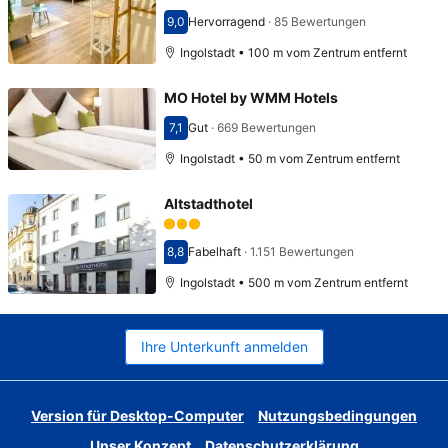
9,0
Hervorragend
·
85 Bewertungen
Bewertet mit 9,0
Ingolstadt • 100 m vom Zentrum entfernt
MO Hotel by WMM Hotels
7,1
Gut
·
669 Bewertungen
Bewertet mit 7,1
Ingolstadt • 50 m vom Zentrum entfernt
Altstadthotel
8,8
Fabelhaft
·
1.151 Bewertungen
Bewertet mit 8,8
Ingolstadt • 500 m vom Zentrum entfernt
Ihre Unterkunft anmelden
Version für Desktop-Computer
Nutzungsbedingungen
Unser Konzept
Datenschutzerklärung