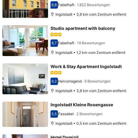
8,8
Fabelhaft
·
1.822 Bewertungen
Bewertet mit 8,8
Ingolstadt • 3,6 km vom Zentrum entfernt
Studio apartment with balcony
8,7
Fabelhaft
·
19 Bewertungen
Bewertet mit 8,7
Ingolstadt • 1,2 km vom Zentrum entfernt
Work & Stay Apartment Ingolstadt
9,2
Hervorragend
·
9 Bewertungen
Bewertet mit 9,2
Ingolstadt • 3,8 km vom Zentrum entfernt
Ingolstadt Kleine Rosengasse
5,5
Passabel
·
2 Bewertungen
Bewertet mit 5,5
Ingolstadt • 0,5 km vom Zentrum entfernt
Hotel Domizil