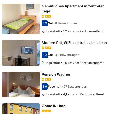
Gemütliches Apartment in zentraler
Lage
7,9
Gut
·
8 Bewertungen
Bewertet mit 7,9
Ingolstadt • 1,2 km vom Zentrum entfernt
Modern flat, WIFI, central, calm, clean
7,0
Gut
·
40 Bewertungen
Bewertet mit 7,0
Ingolstadt • 1,6 km vom Zentrum entfernt
Pension Wagner
8,9
Fabelhaft
·
27 Bewertungen
Bewertet mit 8,9
Ingolstadt • 4,1 km vom Zentrum entfernt
Come IN Hotel