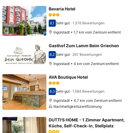
Bavaria Hotel
8,1
Sehr gut
·
1.376 Bewertungen
Bewertet mit 8,1
Ingolstadt • 1,7 km vom Zentrum entfernt
Gasthof Zum Lamm Beim Griechen
8,2
Sehr gut
·
267 Bewertungen
Bewertet mit 8,2
Ingolstadt • 4 km vom Zentrum entfernt
AVA Boutique Hotel
8,3
Sehr gut
·
1.584 Bewertungen
Bewertet mit 8,3
Ingolstadt • 4,7 km vom Zentrum entfernt
Nachhaltigkeitszertifizierung
DUTTI'S HOME - 1 Zimmer Apartment,
Küche, Self-Check-in, Stellplatz