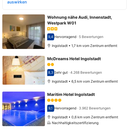
auswirken
Wohnung nähe Audi, Innenstadt,
Westpark W01
9,4
Hervorragend
·
5 Bewertungen
Bewertet mit 9,4
Ingolstadt • 1,7 km vom Zentrum entfernt
McDreams Hotel Ingolstadt
8,3
Sehr gut
·
4.268 Bewertungen
Bewertet mit 8,3
Ingolstadt • 6,5 km vom Zentrum entfernt
Maritim Hotel Ingolstadt
9,1
Hervorragend
·
3.962 Bewertungen
Bewertet mit 9,1
Ingolstadt • 0,6 km vom Zentrum entfernt
Nachhaltigkeitszertifizierung