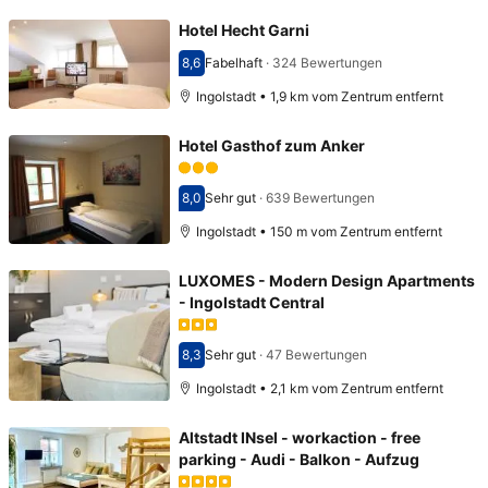
Hotel Hecht Garni
8,6
Fabelhaft
·
324 Bewertungen
Bewertet mit 8,6
Ingolstadt • 1,9 km vom Zentrum entfernt
Hotel Gasthof zum Anker
8,0
Sehr gut
·
639 Bewertungen
Bewertet mit 8,0
Ingolstadt • 150 m vom Zentrum entfernt
LUXOMES - Modern Design Apartments
- Ingolstadt Central
8,3
Sehr gut
·
47 Bewertungen
Bewertet mit 8,3
Ingolstadt • 2,1 km vom Zentrum entfernt
Altstadt INsel - workaction - free
parking - Audi - Balkon - Aufzug