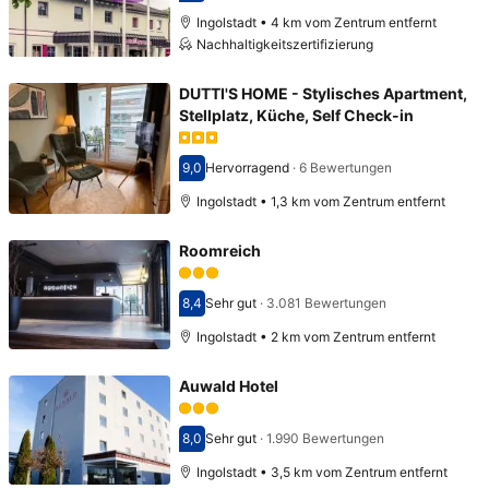
Ingolstadt • 4 km vom Zentrum entfernt
Nachhaltigkeitszertifizierung
DUTTI'S HOME - Stylisches Apartment,
Stellplatz, Küche, Self Check-in
9,0
Hervorragend
·
6 Bewertungen
Bewertet mit 9,0
Ingolstadt • 1,3 km vom Zentrum entfernt
Roomreich
8,4
Sehr gut
·
3.081 Bewertungen
Bewertet mit 8,4
Ingolstadt • 2 km vom Zentrum entfernt
Auwald Hotel
8,0
Sehr gut
·
1.990 Bewertungen
Bewertet mit 8,0
Ingolstadt • 3,5 km vom Zentrum entfernt