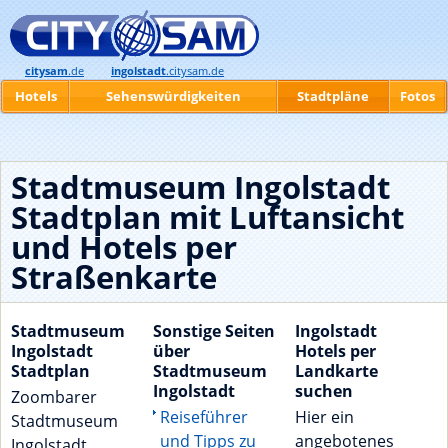
citysam
.de
ingolstadt
.citysam.de
Hotels
Sehenswürdigkeiten
Stadtpläne
Fotos
Stadtmuseum Ingolstadt
Stadtplan mit Luftansicht
und Hotels per
Straßenkarte
Stadtmuseum
Sonstige Seiten
Ingolstadt
Ingolstadt
über
Hotels per
Stadtplan
Stadtmuseum
Landkarte
Ingolstadt
suchen
Zoombarer
Reiseführer
Hier ein
Stadtmuseum
und Tipps zu
angebotenes
Ingolstadt