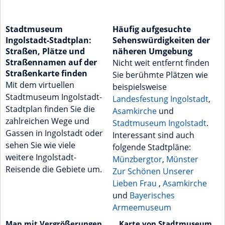
Stadtmuseum
Häufig aufgesuchte
Ingolstadt-Stadtplan:
Sehenswürdigkeiten der
Straßen, Plätze und
näheren Umgebung
Straßennamen auf der
Nicht weit entfernt finden
Straßenkarte finden
Sie berühmte Plätzen wie
Mit dem virtuellen
beispielsweise
Stadtmuseum Ingolstadt-
Landesfestung Ingolstadt
,
Stadtplan finden Sie die
Asamkirche
und
zahlreichen Wege und
Stadtmuseum Ingolstadt
.
Gassen in Ingolstadt oder
Interessant sind auch
sehen Sie wie viele
folgende Stadtpläne:
weitere Ingolstadt-
Münzbergtor
,
Münster
Reisende die Gebiete um.
Zur Schönen Unserer
Lieben Frau
,
Asamkirche
und
Bayerisches
Armeemuseum
Map mit Vergrößerungen
Karte von Stadtmuseum