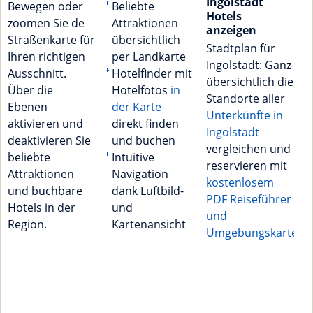
Ingolstadt
Bewegen oder
Beliebte
Hotels
zoomen Sie de
Attraktionen
anzeigen
Straßenkarte für
übersichtlich
Stadtplan für
Ihren richtigen
per Landkarte
Ingolstadt: Ganz
Ausschnitt.
Hotelfinder mit
übersichtlich die
Über die
Hotelfotos
in
Standorte aller
Ebenen
der Karte
Unterkünfte in
aktivieren und
direkt finden
Ingolstadt
deaktivieren Sie
und buchen
vergleichen und
beliebte
Intuitive
reservieren mit
Attraktionen
Navigation
kostenlosem
und buchbare
dank Luftbild-
PDF Reiseführer
Hotels in der
und
und
Region.
Kartenansicht
Umgebungskarte