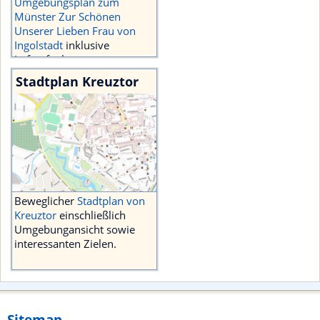
Umgebungsplan zum
Münster Zur Schönen
Unserer Lieben Frau von
Ingolstadt
inklusive
Luftaufnahmen
umliegenden
Stadtplan Kreuztor
Sehenswürdigkeiten.
Beweglicher
Stadtplan von
Kreuztor
einschließlich
Umgebungansicht sowie
interessanten Zielen.
Sitemap